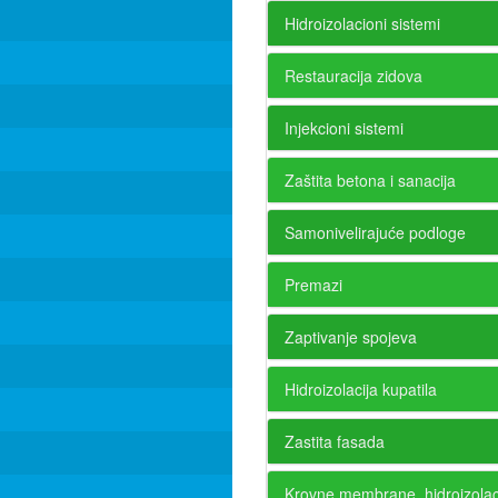
Hidroizolacioni sistemi
Restauracija zidova
Injekcioni sistemi
Zaštita betona i sanacija
Samonivelirajuće podloge
Premazi
Zaptivanje spojeva
Hidroizolacija kupatila
Zastita fasada
Krovne membrane, hidroizolac