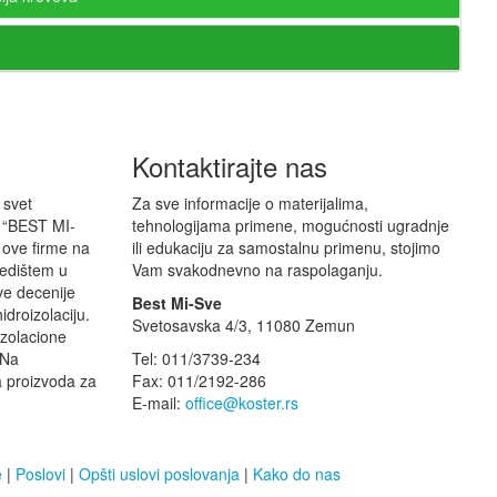
Kontaktirajte nas
 svet
Za sve informacije o materijalima,
mu “BEST MI-
tehnologijama primene, mogućnosti ugradnje
 ove firme na
ili edukaciju za samostalnu primenu, stojimo
sedištem u
Vam svakodnevno na raspolaganju.
ve decenije
Best Mi-Sve
idroizolaciju.
Svetosavska 4/3, 11080 Zemun
izolacione
 Na
Tel: 011/3739-234
a proizvoda za
Fax: 011/2192-286
E-mail:
office@koster.rs
e
|
Poslovi
|
Opšti uslovi poslovanja
|
Kako do nas