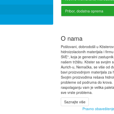
Pribor, dodatna oprema
O nama
Poštovani, dobrodošli u Kösterov
hidroizolacionih materijala i fir
SVE“, koja je generalni zastupnik
našem tržištu. Köster sa svojim 
Aurich-u, Nemačka, se više od d
bavi proizvodnjom materijala za h
Svojim proizvodima rešava hidro
probleme od podruma do krova.
raspolaganju vam je velika palet
sve vrste problema.
Saznajte više
Pravno obaveštenj