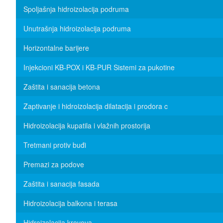
Spoljašnja hidroizolacija podruma
Unutrašnja hidroizolacija podruma
Horizontalne barijere
Injekcioni KB-POX i KB-PUR Sistemi za pukotine
Zaštita i sanacija betona
Zaptivanje i hidroizolacija dilatacija i prodora c
Hidroizolacija kupatila i vlažnih prostorija
Tretmani protiv buđi
Premazi za podove
Zaštita i sanacija fasada
Hidroizolacija balkona i terasa
Hidroizolacija krovova