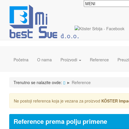
Početna
O nama
Proizvodi
Reference
Preuz
Trenutno se nalazite ovde:
►
Reference
Ne postoji referenca koja je vezana za proizvod
KÖSTER Impac
Reference prema polju primene