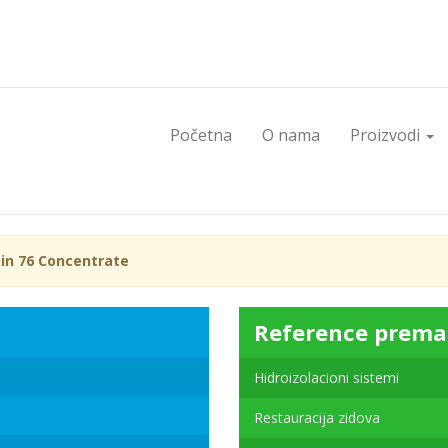
Početna
O nama
Proizvodi
in 76 Concentrate
Reference prema
Hidroizolacioni sistemi
Restauracija zidova