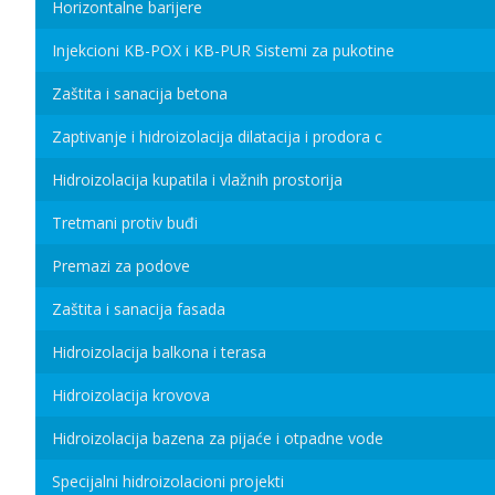
Horizontalne barijere
Injekcioni KB-POX i KB-PUR Sistemi za pukotine
Zaštita i sanacija betona
Zaptivanje i hidroizolacija dilatacija i prodora c
Hidroizolacija kupatila i vlažnih prostorija
Tretmani protiv buđi
Premazi za podove
Zaštita i sanacija fasada
Hidroizolacija balkona i terasa
Hidroizolacija krovova
Hidroizolacija bazena za pijaće i otpadne vode
Specijalni hidroizolacioni projekti