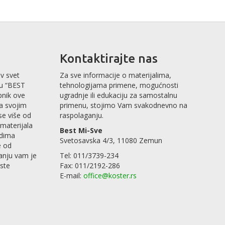
Kontaktirajte nas
v svet
Za sve informacije o materijalima,
mu “BEST
tehnologijama primene, mogućnosti
pnik ove
ugradnje ili edukaciju za samostalnu
sa svojim
primenu, stojimo Vam svakodnevno na
se više od
raspolaganju.
materijala
Best Mi-Sve
odima
Svetosavska 4/3, 11080 Zemun
e od
anju vam je
Tel: 011/3739-234
rste
Fax: 011/2192-286
E-mail:
office@koster.rs