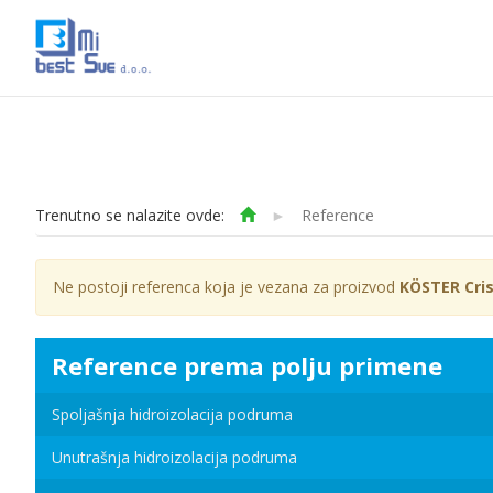
Trenutno se nalazite ovde:
►
Reference
Ne postoji referenca koja je vezana za proizvod
KÖSTER Cris
Reference prema polju primene
Spoljašnja hidroizolacija podruma
Unutrašnja hidroizolacija podruma