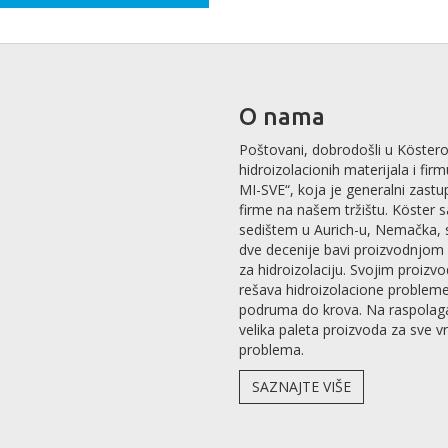
O nama
Poštovani, dobrodošli u Köstero
hidroizolacionih materijala i fir
MI-SVE“, koja je generalni zastu
firme na našem tržištu. Köster 
sedištem u Aurich-u, Nemačka, 
dve decenije bavi proizvodnjom 
za hidroizolaciju. Svojim proizv
rešava hidroizolacione problem
podruma do krova. Na raspolag
velika paleta proizvoda za sve v
problema.
SAZNAJTE VIŠE