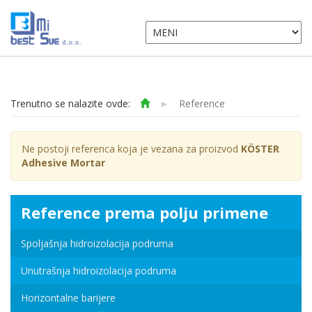
Trenutno se nalazite ovde:
►
Reference
Ne postoji referenca koja je vezana za proizvod
KÖSTER
Adhesive Mortar
Reference prema polju primene
Spoljašnja hidroizolacija podruma
Unutrašnja hidroizolacija podruma
Horizontalne barijere