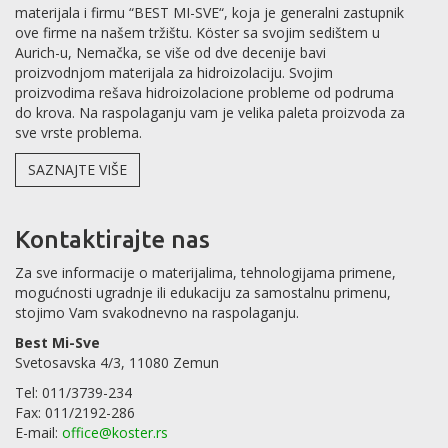
materijala i firmu “BEST MI-SVE“, koja je generalni zastupnik
ove firme na našem tržištu. Köster sa svojim sedištem u
Aurich-u, Nemačka, se više od dve decenije bavi
proizvodnjom materijala za hidroizolaciju. Svojim
proizvodima rešava hidroizolacione probleme od podruma
do krova. Na raspolaganju vam je velika paleta proizvoda za
sve vrste problema.
SAZNAJTE VIŠE
Kontaktirajte nas
Za sve informacije o materijalima, tehnologijama primene,
mogućnosti ugradnje ili edukaciju za samostalnu primenu,
stojimo Vam svakodnevno na raspolaganju.
Best Mi-Sve
Svetosavska 4/3, 11080 Zemun
Tel: 011/3739-234
Fax: 011/2192-286
E-mail:
office@koster.rs