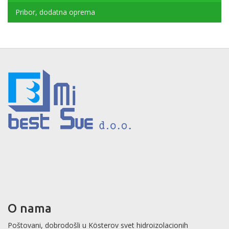
Pribor, dodatna oprema
O nama
Poštovani, dobrodošli u Kösterov svet hidroizolacionih