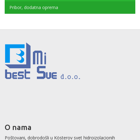
Pribor, dodatna oprema
O nama
Poštovani, dobrodošli u Kösterov svet hidroizolacionih