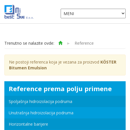
Trenutno se nalazite ovde:
►
Reference
Ne postoji referenca koja je vezana za proizvod
KÖSTER
Bitumen Emulsion
Reference prema polju primene
Spoljašnja hidroizolacija podruma
Unutrašnja hidroizolacija podruma
Horizontalne barijere