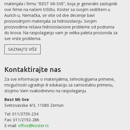
materijala i firmu “BEST MI-SVE“, koja je generalni zastupnik
ove firme na našem tržištu. Köster sa svojim sedištem u
Aurich-u, Nemačka, se više od dve decenije bavi
proizvodnjom materijala za hidroizolaciju. Svojim
proizvodima rešava hidroizolacione probleme od podruma
do krova. Na raspolaganju vam je velika paleta proizvoda za
sve vrste problema.
SAZNAJTE VIŠE
Kontaktirajte nas
Za sve informacije o materijalima, tehnologijama primene,
mogućnosti ugradnje ili edukaciju za samostalnu primenu,
stojimo Vam svakodnevno na raspolaganju.
Best Mi-Sve
Svetosavska 4/3, 11080 Zemun
Tel: 011/3739-234
Fax: 011/2192-286
E-mail:
office@koster.rs