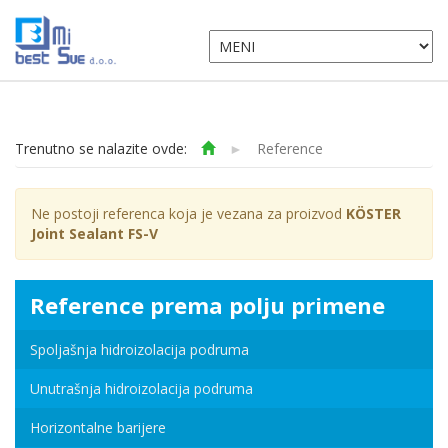
Trenutno se nalazite ovde:
►
Reference
Ne postoji referenca koja je vezana za proizvod
KÖSTER
Joint Sealant FS-V
Reference prema polju primene
Spoljašnja hidroizolacija podruma
Unutrašnja hidroizolacija podruma
Horizontalne barijere