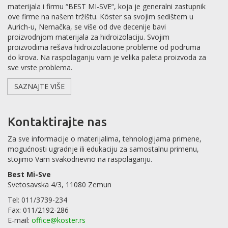
materijala i firmu “BEST MI-SVE“, koja je generalni zastupnik
ove firme na našem tržištu. Köster sa svojim sedištem u
Aurich-u, Nemačka, se više od dve decenije bavi
proizvodnjom materijala za hidroizolaciju. Svojim
proizvodima rešava hidroizolacione probleme od podruma
do krova. Na raspolaganju vam je velika paleta proizvoda za
sve vrste problema.
SAZNAJTE VIŠE
Kontaktirajte nas
Za sve informacije o materijalima, tehnologijama primene,
mogućnosti ugradnje ili edukaciju za samostalnu primenu,
stojimo Vam svakodnevno na raspolaganju.
Best Mi-Sve
Svetosavska 4/3, 11080 Zemun
Tel: 011/3739-234
Fax: 011/2192-286
E-mail:
office@koster.rs