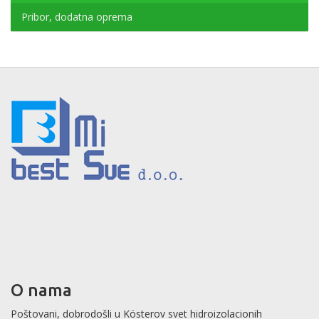
Pribor, dodatna oprema
O nama
Poštovani, dobrodošli u Kösterov svet hidroizolacionih