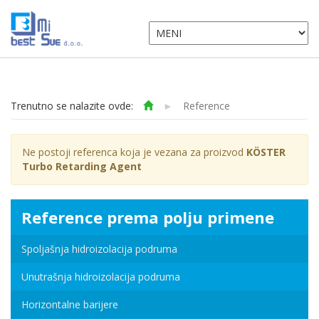
Trenutno se nalazite ovde:
►
Reference
Ne postoji referenca koja je vezana za proizvod
KÖSTER
Turbo Retarding Agent
Reference prema polju primene
Spoljašnja hidroizolacija podruma
Unutrašnja hidroizolacija podruma
Horizontalne barijere