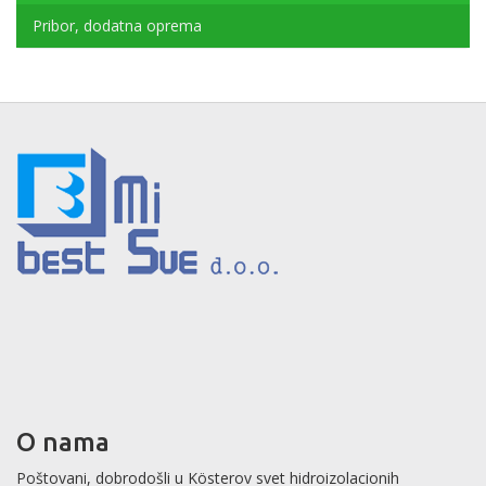
Pribor, dodatna oprema
O nama
Poštovani, dobrodošli u Kösterov svet hidroizolacionih