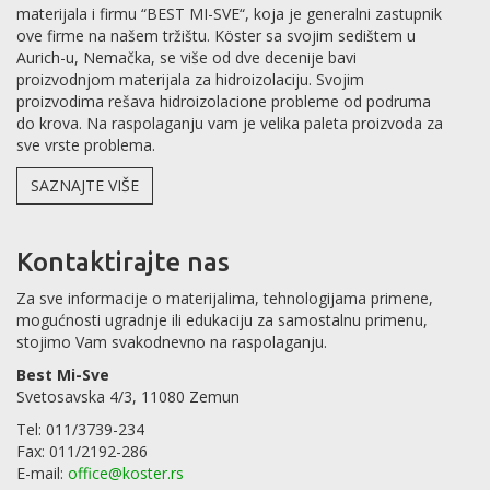
materijala i firmu “BEST MI-SVE“, koja je generalni zastupnik
ove firme na našem tržištu. Köster sa svojim sedištem u
Aurich-u, Nemačka, se više od dve decenije bavi
proizvodnjom materijala za hidroizolaciju. Svojim
proizvodima rešava hidroizolacione probleme od podruma
do krova. Na raspolaganju vam je velika paleta proizvoda za
sve vrste problema.
SAZNAJTE VIŠE
Kontaktirajte nas
Za sve informacije o materijalima, tehnologijama primene,
mogućnosti ugradnje ili edukaciju za samostalnu primenu,
stojimo Vam svakodnevno na raspolaganju.
Best Mi-Sve
Svetosavska 4/3, 11080 Zemun
Tel: 011/3739-234
Fax: 011/2192-286
E-mail:
office@koster.rs