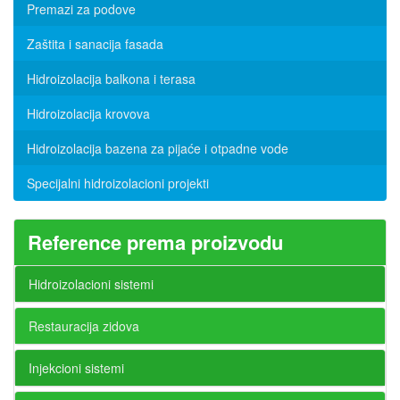
Premazi za podove
Zaštita i sanacija fasada
Hidroizolacija balkona i terasa
Hidroizolacija krovova
Hidroizolacija bazena za pijaće i otpadne vode
Specijalni hidroizolacioni projekti
Reference prema proizvodu
Hidroizolacioni sistemi
Restauracija zidova
Injekcioni sistemi