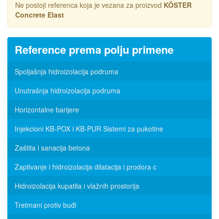
Ne postoji referenca koja je vezana za proizvod
KÖSTER
Concrete Elast
Reference prema polju primene
Spoljašnja hidroizolacija podruma
Unutrašnja hidroizolacija podruma
Horizontalne barijere
Injekcioni KB-POX i KB-PUR Sistemi za pukotine
Zaštita i sanacija betona
Zaptivanje i hidroizolacija dilatacija i prodora c
Hidroizolacija kupatila i vlažnih prostorija
Tretmani protiv buđi