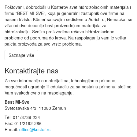
Poštovani, dobrodošli u Kösterov svet hidroizolacionih materijala i
firmu “BEST MI-SVE“, koja je generalni zastupnik ove firme na
našem tržištu. Köster sa svojim sedištem u Aurich-u, Nemačka, se
više od dve decenije bavi proizvodnjom materijala za
hidroizolaciju. Svojim proizvodima rešava hidroizolacione
probleme od podruma do krova. Na raspolaganju vam je velika
paleta proizvoda za sve vrste problema.
Saznajte više
Kontaktirajte nas
Za sve informacije o materijalima, tehnologijama primene,
mogućnosti ugradnje ili edukaciju za samostalnu primenu, stojimo
Vam svakodnevno na raspolaganju.
Best Mi-Sve
Svetosavska 4/3, 11080 Zemun
Tel: 011/3739-234
Fax: 011/2192-286
E-mail:
office@koster.rs