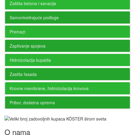
Zaštita betona i sanacija
Samonivelirajuće podloge
Premazi
Zaptivanje spojeva
Hidroizolacija kupatila
Zastita fasada
Krovne membrane, hidroizolacija krovova
Pribor, dodatna oprema
O nama