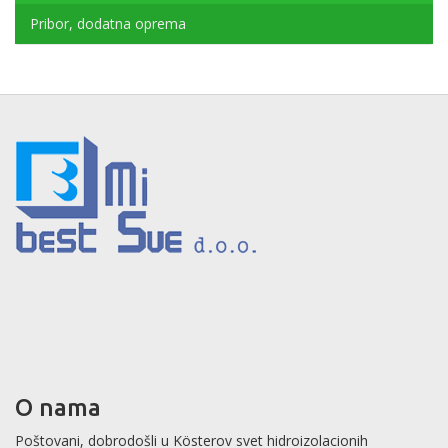
Pribor, dodatna oprema
O nama
Poštovani, dobrodošli u Kösterov svet hidroizolacionih