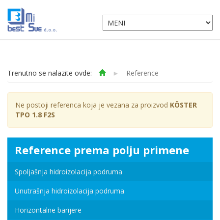
Trenutno se nalazite ovde:
►
Reference
Ne postoji referenca koja je vezana za proizvod
KÖSTER
TPO 1.8 F2S
Reference prema polju primene
Spoljašnja hidroizolacija podruma
Unutrašnja hidroizolacija podruma
Horizontalne barijere