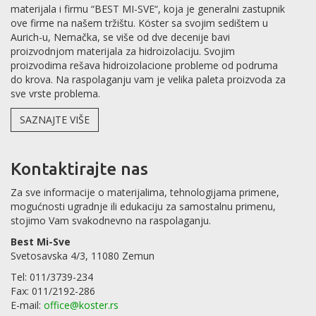
materijala i firmu “BEST MI-SVE“, koja je generalni zastupnik
ove firme na našem tržištu. Köster sa svojim sedištem u
Aurich-u, Nemačka, se više od dve decenije bavi
proizvodnjom materijala za hidroizolaciju. Svojim
proizvodima rešava hidroizolacione probleme od podruma
do krova. Na raspolaganju vam je velika paleta proizvoda za
sve vrste problema.
SAZNAJTE VIŠE
Kontaktirajte nas
Za sve informacije o materijalima, tehnologijama primene,
mogućnosti ugradnje ili edukaciju za samostalnu primenu,
stojimo Vam svakodnevno na raspolaganju.
Best Mi-Sve
Svetosavska 4/3, 11080 Zemun
Tel: 011/3739-234
Fax: 011/2192-286
E-mail:
office@koster.rs