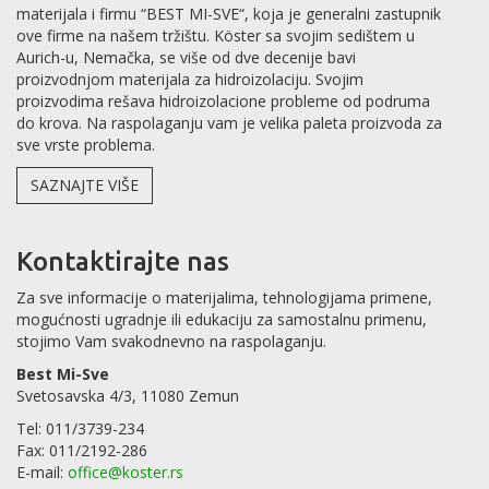
materijala i firmu “BEST MI-SVE“, koja je generalni zastupnik
ove firme na našem tržištu. Köster sa svojim sedištem u
Aurich-u, Nemačka, se više od dve decenije bavi
proizvodnjom materijala za hidroizolaciju. Svojim
proizvodima rešava hidroizolacione probleme od podruma
do krova. Na raspolaganju vam je velika paleta proizvoda za
sve vrste problema.
SAZNAJTE VIŠE
Kontaktirajte nas
Za sve informacije o materijalima, tehnologijama primene,
mogućnosti ugradnje ili edukaciju za samostalnu primenu,
stojimo Vam svakodnevno na raspolaganju.
Best Mi-Sve
Svetosavska 4/3, 11080 Zemun
Tel: 011/3739-234
Fax: 011/2192-286
E-mail:
office@koster.rs