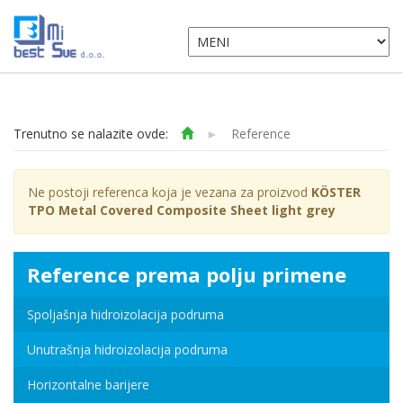
Trenutno se nalazite ovde:
►
Reference
Ne postoji referenca koja je vezana za proizvod
KÖSTER
TPO Metal Covered Composite Sheet light grey
Reference prema polju primene
Spoljašnja hidroizolacija podruma
Unutrašnja hidroizolacija podruma
Horizontalne barijere