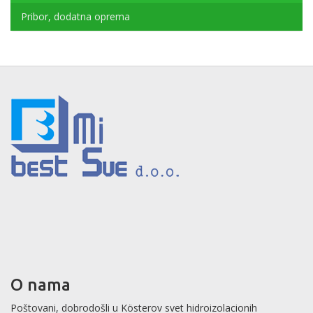
Pribor, dodatna oprema
O nama
Poštovani, dobrodošli u Kösterov svet hidroizolacionih