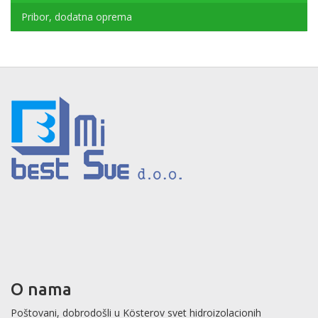
Pribor, dodatna oprema
O nama
Poštovani, dobrodošli u Kösterov svet hidroizolacionih