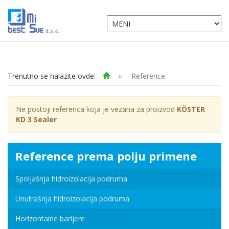
Trenutno se nalazite ovde:
►
Reference
Ne postoji referenca koja je vezana za proizvod
KÖSTER
KD 3 Sealer
Reference prema polju primene
Spoljašnja hidroizolacija podruma
Unutrašnja hidroizolacija podruma
Horizontalne barijere