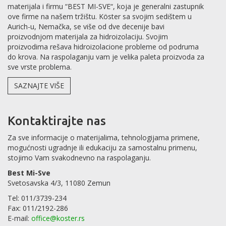
materijala i firmu “BEST MI-SVE“, koja je generalni zastupnik
ove firme na našem tržištu. Köster sa svojim sedištem u
Aurich-u, Nemačka, se više od dve decenije bavi
proizvodnjom materijala za hidroizolaciju. Svojim
proizvodima rešava hidroizolacione probleme od podruma
do krova. Na raspolaganju vam je velika paleta proizvoda za
sve vrste problema.
SAZNAJTE VIŠE
Kontaktirajte nas
Za sve informacije o materijalima, tehnologijama primene,
mogućnosti ugradnje ili edukaciju za samostalnu primenu,
stojimo Vam svakodnevno na raspolaganju.
Best Mi-Sve
Svetosavska 4/3, 11080 Zemun
Tel: 011/3739-234
Fax: 011/2192-286
E-mail:
office@koster.rs