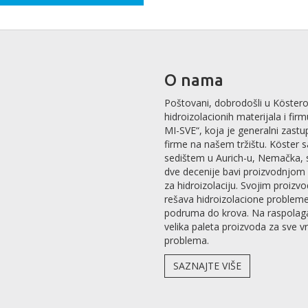
O nama
Poštovani, dobrodošli u Köstero
hidroizolacionih materijala i fir
MI-SVE“, koja je generalni zastu
firme na našem tržištu. Köster 
sedištem u Aurich-u, Nemačka, 
dve decenije bavi proizvodnjom 
za hidroizolaciju. Svojim proizv
rešava hidroizolacione problem
podruma do krova. Na raspolag
velika paleta proizvoda za sve v
problema.
SAZNAJTE VIŠE