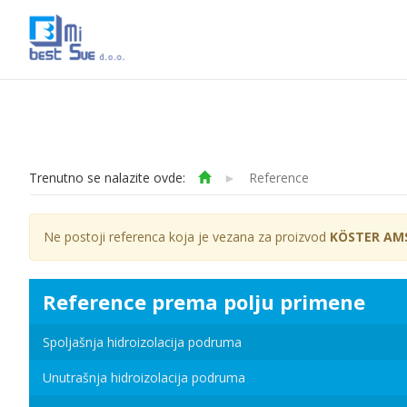
Trenutno se nalazite ovde:
►
Reference
Ne postoji referenca koja je vezana za proizvod
KÖSTER AMS
Reference prema polju primene
Spoljašnja hidroizolacija podruma
Unutrašnja hidroizolacija podruma