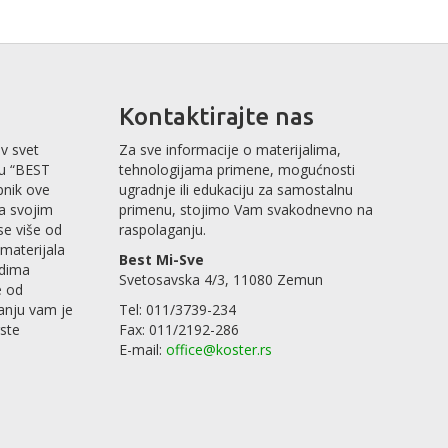
Kontaktirajte nas
v svet
Za sve informacije o materijalima,
mu “BEST
tehnologijama primene, mogućnosti
pnik ove
ugradnje ili edukaciju za samostalnu
sa svojim
primenu, stojimo Vam svakodnevno na
se više od
raspolaganju.
materijala
Best Mi-Sve
odima
Svetosavska 4/3, 11080 Zemun
e od
anju vam je
Tel: 011/3739-234
rste
Fax: 011/2192-286
E-mail:
office@koster.rs