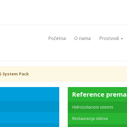
Početna
O nama
Proizvodi
 System Pack
Reference prema
Hidroizolacioni sistemi
Restauracija zidova