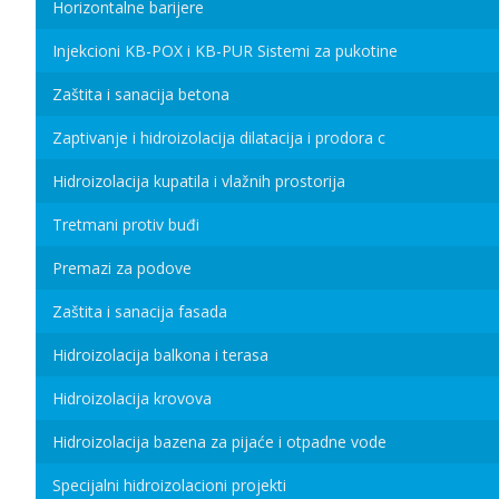
Horizontalne barijere
Injekcioni KB-POX i KB-PUR Sistemi za pukotine
Zaštita i sanacija betona
Zaptivanje i hidroizolacija dilatacija i prodora c
Hidroizolacija kupatila i vlažnih prostorija
Tretmani protiv buđi
Premazi za podove
Zaštita i sanacija fasada
Hidroizolacija balkona i terasa
Hidroizolacija krovova
Hidroizolacija bazena za pijaće i otpadne vode
Specijalni hidroizolacioni projekti