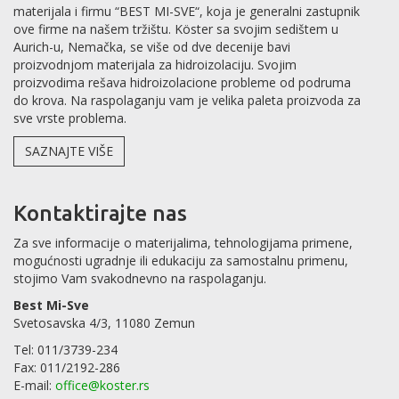
materijala i firmu “BEST MI-SVE“, koja je generalni zastupnik
ove firme na našem tržištu. Köster sa svojim sedištem u
Aurich-u, Nemačka, se više od dve decenije bavi
proizvodnjom materijala za hidroizolaciju. Svojim
proizvodima rešava hidroizolacione probleme od podruma
do krova. Na raspolaganju vam je velika paleta proizvoda za
sve vrste problema.
SAZNAJTE VIŠE
Kontaktirajte nas
Za sve informacije o materijalima, tehnologijama primene,
mogućnosti ugradnje ili edukaciju za samostalnu primenu,
stojimo Vam svakodnevno na raspolaganju.
Best Mi-Sve
Svetosavska 4/3, 11080 Zemun
Tel: 011/3739-234
Fax: 011/2192-286
E-mail:
office@koster.rs