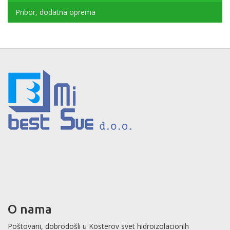
Pribor, dodatna oprema
O nama
Poštovani, dobrodošli u Kösterov svet hidroizolacionih