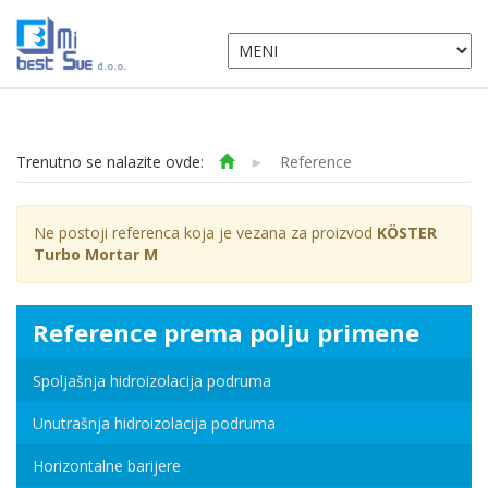
Trenutno se nalazite ovde:
►
Reference
Ne postoji referenca koja je vezana za proizvod
KÖSTER
Turbo Mortar M
Reference prema polju primene
Spoljašnja hidroizolacija podruma
Unutrašnja hidroizolacija podruma
Horizontalne barijere