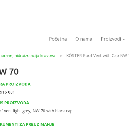
Početna
O nama
Proizvodi
rane, hidroizolacija krovova
►
KÖSTER Roof Vent with Cap NW 
NW 70
FRA PROIZVODA
 916 001
IS PROIZVODA
f vent light grey, NW 70 with black cap.
KUMENTI ZA PREUZIMANJE