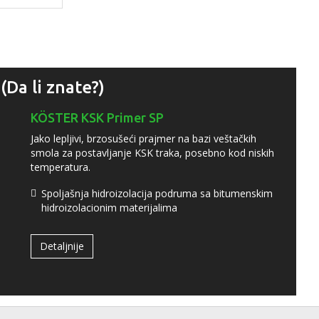
(Da li znate?)
KÖSTER KSK Primer SP
Jako lepljivi, brzosušeći prajmer na bazi veštačkih
smola za postavljanje KSK traka, posebno kod niskih
temperatura.
Spoljašnja hidroizolacija podruma sa bitumenskim
hidroizolacionim materijalima
Detaljnije