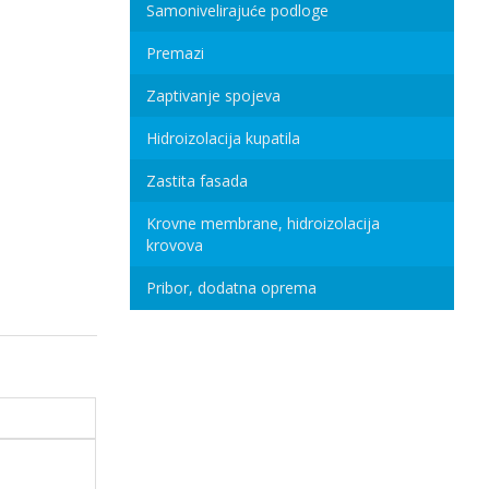
Samonivelirajuće podloge
Premazi
Zaptivanje spojeva
Hidroizolacija kupatila
Zastita fasada
Krovne membrane, hidroizolacija
krovova
Pribor, dodatna oprema