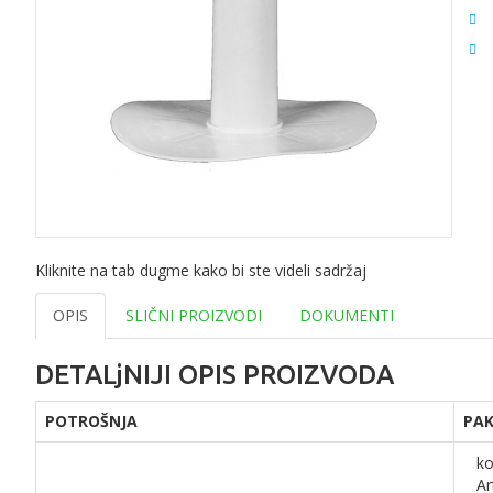
Kliknite na tab dugme kako bi ste videli sadržaj
OPIS
SLIČNI PROIZVODI
DOKUMENTI
DETALjNIJI OPIS PROIZVODA
POTROŠNJA
PA
k
Ar