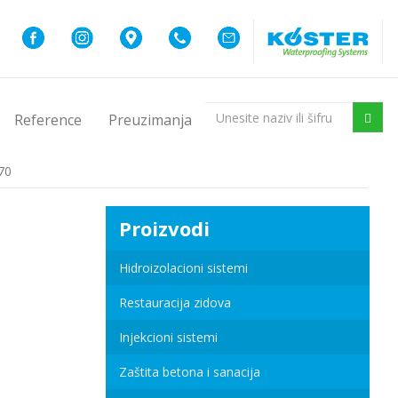
Reference
Preuzimanja
70
Proizvodi
Hidroizolacioni sistemi
Restauracija zidova
Injekcioni sistemi
Zaštita betona i sanacija