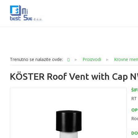
Trenutno se nalazite ovde:
►
Proizvodi
►
Krovne memb
KÖSTER Roof Vent with Cap 
ŠI
RT
OP
Roo
DO