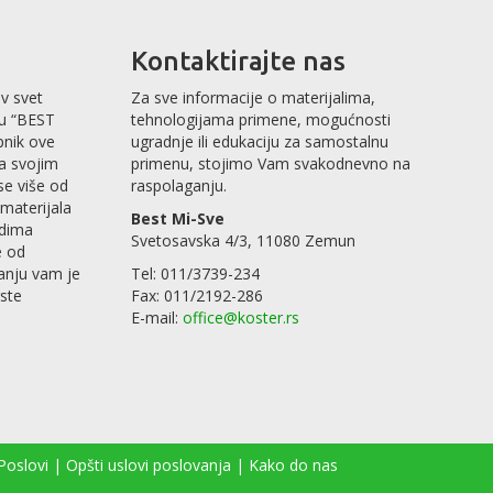
Kontaktirajte nas
v svet
Za sve informacije o materijalima,
mu “BEST
tehnologijama primene, mogućnosti
pnik ove
ugradnje ili edukaciju za samostalnu
sa svojim
primenu, stojimo Vam svakodnevno na
se više od
raspolaganju.
materijala
Best Mi-Sve
odima
Svetosavska 4/3, 11080 Zemun
e od
anju vam je
Tel: 011/3739-234
rste
Fax: 011/2192-286
E-mail:
office@koster.rs
Poslovi
|
Opšti uslovi poslovanja
|
Kako do nas