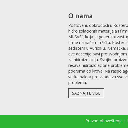
O nama
Poštovani, dobrodošli u Köstero
hidroizolacionih materijala i fir
MI-SVE“, koja je generalni zastu
firme na našem tržištu. Köster 
sedištem u Aurich-u, Nemačka, 
dve decenije bavi proizvodnjom 
za hidroizolaciju. Svojim proizv
rešava hidroizolacione problem
podruma do krova. Na raspolag
velika paleta proizvoda za sve v
problema.
SAZNAJTE VIŠE
Pravno obaveštenje
|