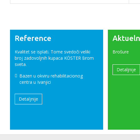
Reference
Aktueln
Kvalitet se isplati. Tome svedoči veliki
Brošure
broj zadovoljnih kupaca KÖSTER širom
sveta.
Detaljnije
Bazen u okviru rehabilitacionog
centra u Ivanjici
Detaljnije