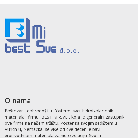
O nama
Poštovani, dobrodošli u Kösterov svet hidroizolacionih
materijala i firmu “BEST MI-SVE“, koja je generalni zastupnik
ove firme na našem tržištu. Köster sa svojim sedištem u
Aurich-u, Nemačka, se više od dve decenije bavi
proizvodnjom materijala za hidroizolaciju. Svojim