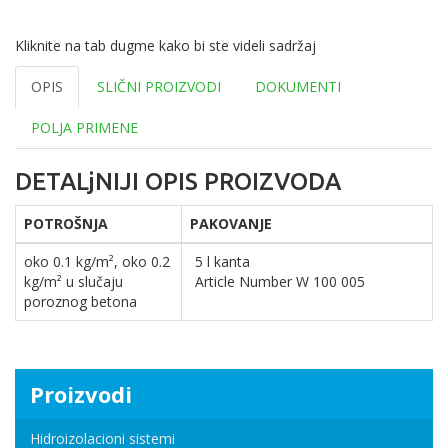
Kliknite na tab dugme kako bi ste videli sadržaj
OPIS
SLIČNI PROIZVODI
DOKUMENTI
POLJA PRIMENE
DETALjNIJI OPIS PROIZVODA
POTROŠNJA
PAKOVANJE
oko 0.1 kg/m², oko 0.2
5 l kanta
kg/m² u slučaju
Article Number W 100 005
poroznog betona
Proizvodi
Hidroizolacioni sistemi