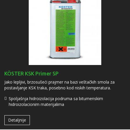
KÖSTER KSK Primer SP
Jako lepljivi, brzosušeći prajmer na bazi veštačkih smola za
postavljanje KSK traka, posebno kod niskih temperatura.
Spoljašnja hidroizolacija podruma sa bitumenskim
hidroizolacionim materijalima
Detaljnije