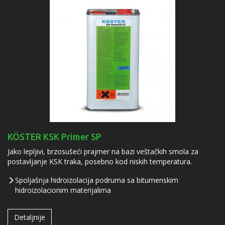
KÖSTER KSK Primer SP
Jako lepljivi, brzosušeći prajmer na bazi veštačkih smola za
postavljanje KSK traka, posebno kod niskih temperatura.
Spoljašnja hidroizolacija podruma sa bitumenskim
hidroizolacionim materijalima
Detaljnije