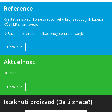
Reference
Kvalitet se isplati. Tome svedoči veliki broj zadovoljnih kupaca
KÖSTER širom sveta.
Bazen u okviru rehabilitacionog centra u Ivanjici
Detaljnije
Aktuelnost
Brošure
Detaljnije
Istaknuti proizvod (Da li znate?)