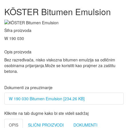
KÖSTER Bitumen Emulsion
Šifra proizvoda
W 190 030
Opis proizvoda
Bez razređivača, nisko viskozna bitumen emulzija sa odličnim
osobinama prijanjanja.Može se koristiti kao prajmer za zaštitu
betona.
Dokumenti za preuzimanje
W 190 030 Bitumen Emulsion [234.26 KB]
Kliknite na tab dugme kako bi ste videli sadržaj
OPIS
SLIČNI PROIZVODI
DOKUMENTI