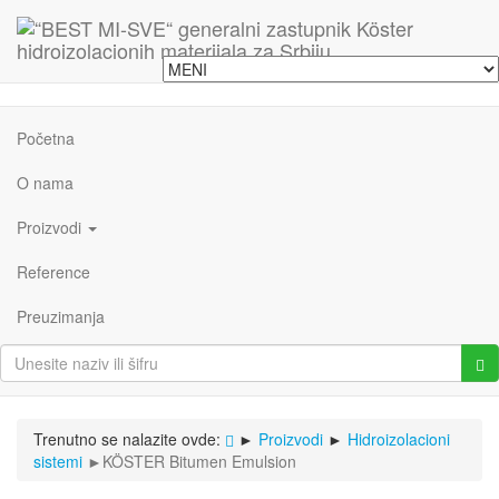
Početna
O nama
Proizvodi
Reference
Preuzimanja
Trenutno se nalazite ovde:
►
Proizvodi
►
Hidroizolacioni
sistemi
►
KÖSTER Bitumen Emulsion