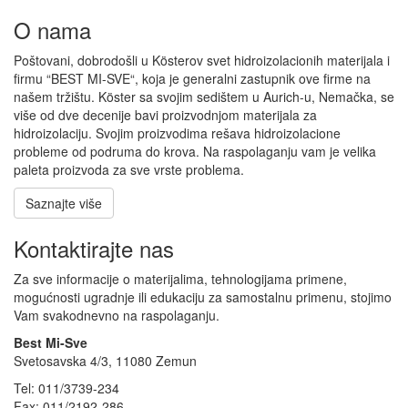
O nama
Poštovani, dobrodošli u Kösterov svet hidroizolacionih materijala i
firmu “BEST MI-SVE“, koja je generalni zastupnik ove firme na
našem tržištu. Köster sa svojim sedištem u Aurich-u, Nemačka, se
više od dve decenije bavi proizvodnjom materijala za
hidroizolaciju. Svojim proizvodima rešava hidroizolacione
probleme od podruma do krova. Na raspolaganju vam je velika
paleta proizvoda za sve vrste problema.
Saznajte više
Kontaktirajte nas
Za sve informacije o materijalima, tehnologijama primene,
mogućnosti ugradnje ili edukaciju za samostalnu primenu, stojimo
Vam svakodnevno na raspolaganju.
Best Mi-Sve
Svetosavska 4/3, 11080 Zemun
Tel: 011/3739-234
Fax: 011/2192-286