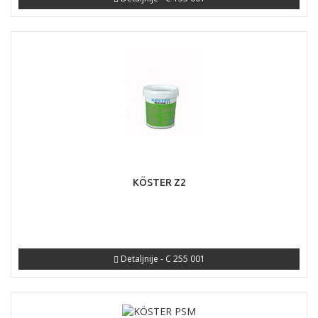
KÖSTER Z2
Detaljnije - C 255 001