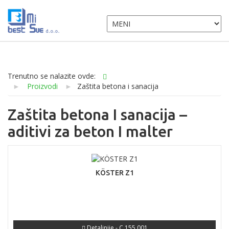
Trenutno se nalazite ovde:
►
Proizvodi
►
Zaštita betona i sanacija
Zaštita betona I sanacija –
aditivi za beton I malter
KÖSTER Z1
Detaljnije - C 155 001