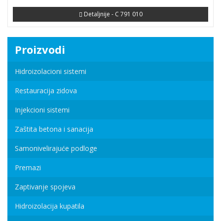
Detaljnije - C 791 010
Proizvodi
Hidroizolacioni sistemi
Restauracija zidova
Injekcioni sistemi
Zaštita betona i sanacija
Samonivelirajuće podloge
Premazi
Zaptivanje spojeva
Hidroizolacija kupatila