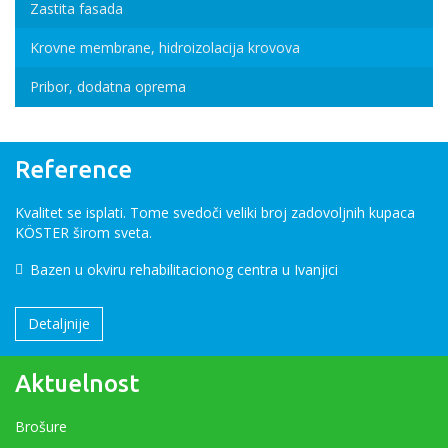
Zastita fasada
Krovne membrane, hidroizolacija krovova
Pribor, dodatna oprema
Reference
Kvalitet se isplati. Tome svedoči veliki broj zadovoljnih kupaca
KÖSTER širom sveta.
Bazen u okviru rehabilitacionog centra u Ivanjici
Detaljnije
Aktuelnost
Brošure