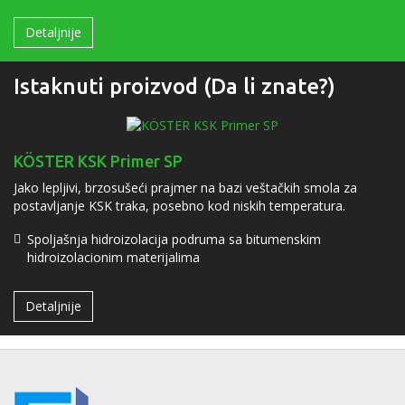
Detaljnije
Istaknuti proizvod (Da li znate?)
KÖSTER KSK Primer SP
Jako lepljivi, brzosušeći prajmer na bazi veštačkih smola za
postavljanje KSK traka, posebno kod niskih temperatura.
Spoljašnja hidroizolacija podruma sa bitumenskim
hidroizolacionim materijalima
Detaljnije