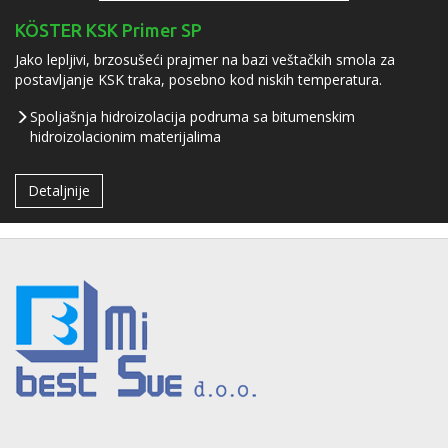
KÖSTER KSK Primer SP
Jako lepljivi, brzosušeći prajmer na bazi veštačkih smola za
postavljanje KSK traka, posebno kod niskih temperatura.
Spoljašnja hidroizolacija podruma sa bitumenskim
hidroizolacionim materijalima
Detaljnije