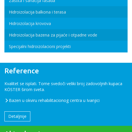
Zaštita i sanacija fasada
Hidroizolacija balkona i terasa
Hidroizolacija krovova
Hidroizolacija bazena za pijaće i otpadne vode
Specijalni hidroizolacioni projekti
Reference
Kvalitet se isplati. Tome svedoči veliki broj zadovoljnih kupaca
KÖSTER širom sveta.
Bazen u okviru rehabilitacionog centra u Ivanjici
Detaljnije