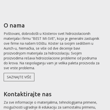
O nama
Poštovani, dobrodošli u Kösterov svet hidroizolacionih
materijala i firmu “BEST MI-SVE“, koja je generalni zastupnik
ove firme na našem tržištu. Köster sa svojim sedištem u
Aurich-u, Nemačka, se više od dve decenije bavi
proizvodnjom materijala za hidroizolaciju. Svojim
proizvodima rešava hidroizolacione probleme od podruma
do krova. Na raspolaganju vam je velika paleta proizvoda za
sve vrste problema.
SAZNAJTE VIŠE
Kontaktirajte nas
Za sve informacije o materijalima, tehnologijama primene,
mogućnosti ugradnje ili edukaciju za samostalnu primenu,