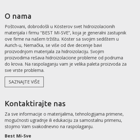
O nama
Poštovani, dobrodošli u Kösterov svet hidroizolacionih
materijala i firmu “BEST MI-SVE“, koja je generalni zastupnik
ove firme na našem tržištu. Köster sa svojim sedištem u
Aurich-u, Nemačka, se više od dve decenije bavi
proizvodnjom materijala za hidroizolaciju. Svojim
proizvodima rešava hidroizolacione probleme od podruma
do krova. Na raspolaganju vam je velika paleta proizvoda za
sve vrste problema.
SAZNAJTE VIŠE
Kontaktirajte nas
Za sve informacije o materijalima, tehnologijama primene,
mogućnosti ugradnje ili edukaciju za samostalnu primenu,
stojimo Vam svakodnevno na raspolaganju.
Best Mi-Sve