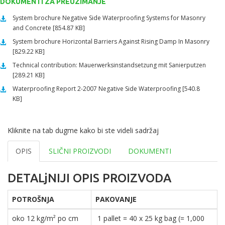
DOKUMENTI ZA PREUZIMANJE
System brochure Negative Side Waterproofing Systems for Masonry
and Concrete [854.87 KB]
System brochure Horizontal Barriers Against Rising Damp In Masonry
[829.22 KB]
Technical contribution: Mauerwerksinstandsetzung mit Sanierputzen
[289.21 KB]
Waterproofing Report 2-2007 Negative Side Waterproofing [540.8
KB]
Kliknite na tab dugme kako bi ste videli sadržaj
OPIS
SLIČNI PROIZVODI
DOKUMENTI
DETALjNIJI OPIS PROIZVODA
POTROŠNJA
PAKOVANJE
oko 12 kg/m² po cm
1 pallet = 40 x 25 kg bag (= 1,000