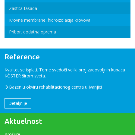
Zastita fasada
Krovne membrane, hidroizolacija krovova
Pribor, dodatna oprema
Reference
Kvalitet se isplati. Tome svedoči veliki broj zadovoljnih kupaca
KÖSTER širom sveta.
Bazen u okviru rehabilitacionog centra u Ivanjici
Detaljnije
Aktuelnost
Brošure