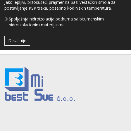
Jako lepljivi, brzosušeći prajmer na bazi veštačkih smola za
postavljanje KSK traka, posebno kod niskih temperatura.
Spoljašnja hidroizolacija podruma sa bitumenskim
hidroizolacionim materijalima
Detaljnije